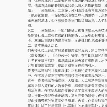
而「後賽博龐克」正是要對賽博龐克的問題進行解構
變。他認為過往的賽博龐克只是以白人男性的觀點，
體」、「另類龐克」二章節，分別論證後賽博龐克如
「網絡化主體」一節旨在說明在全球化的趨勢下，思
遠弗屆的溝通，但何教授告訴我們恰恰相反地，人們
機。
其次，「另類龐克」一節則是提出後賽博龐克承認技
受制於社會上盤根錯節的利害關係，正面地面對現實
今、主張回歸舊時的懷舊衝動，而是批判性地繼承賽
二、資本主義之幻象
何教授承接上述西方對於賽博龐克的反思，將目光轉
《虛擬未來》、《換身殺手》等作。在早期譚劍的創
世界有多慘不忍睹，都應該回過頭勇於直視問題，思
此對賽博龐克書寫，提出更成熟而複雜的省思。
作者指出譚劍的《黑夜旋律》正視技術資本主義的現
中。作者透過資本市場對信息技術和擴充實境的運用
首先，作者指出在物聯網、大數據、人工智慧等新興
家透過個人資料的大數據分析，精準刺激消費者購物
無法自拔。作者認為嶄新技術促進了資本主義與人的
態，推銷一種能夠修正缺陷，邁向完美的錯覺，但技
能由技術帶來的物質享受所填滿。再者，作者提醒我
夜旋律》除了呼應電影《七宗罪》的原罪意識外，更