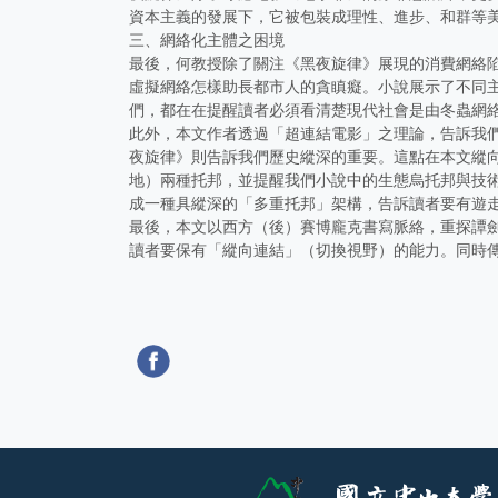
資本主義的發展下，它被包裝成理性、進步、和群等
三、網絡化主體之困境
最後，何教授除了關注《黑夜旋律》展現的消費網絡
虛擬網絡怎樣助長都市人的貪瞋癡。小說展示了不同
們，都在在提醒讀者必須看清楚現代社會是由冬蟲網
此外，本文作者透過「超連結電影」之理論，告訴我
夜旋律》則告訴我們歷史縱深的重要。這點在本文縱
地）兩種托邦，並提醒我們小說中的生態烏托邦與技
成一種具縱深的「多重托邦」架構，告訴讀者要有遊
最後，本文以西方（後）賽博龐克書寫脈絡，重探譚
讀者要保有「縱向連結」（切換視野）的能力。同時