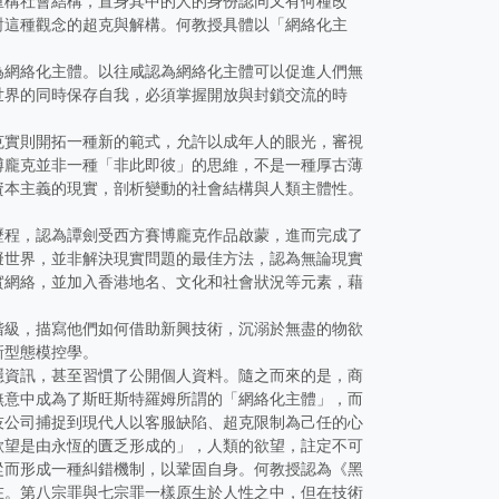
重構社會結構，置身其中的人的身份認同又有何種改
對這種觀念的超克與解構。何教授具體以「網絡化主
為網絡化主體。以往咸認為網絡化主體可以促進人們無
世界的同時保存自我，必須掌握開放與封鎖交流的時
克實則開拓一種新的範式，允許以成年人的眼光，審視
博龐克並非一種「非此即彼」的思維，不是一種厚古薄
資本主義的現實，剖析變動的社會結構與人類主體性。
歷程，認為譚劍受西方賽博龐克作品啟蒙，進而完成了
擬世界，並非解決現實問題的最佳方法，認為無論現實
實網絡，並加入香港地名、文化和社會狀況等元素，藉
階級，描寫他們如何借助新興技術，沉溺於無盡的物欲
新型態模控學。
隱資訊，甚至習慣了公開個人資料。隨之而來的是，商
無意中成為了斯旺斯特羅姆所謂的「網絡化主體」，而
技公司捕捉到現代人以客服缺陷、超克限制為己任的心
欲望是由永恆的匱乏形成的」，人類的欲望，註定不可
從而形成一種糾錯機制，以鞏固自身。何教授認為《黑
在。第八宗罪與七宗罪一樣原生於人性之中，但在技術