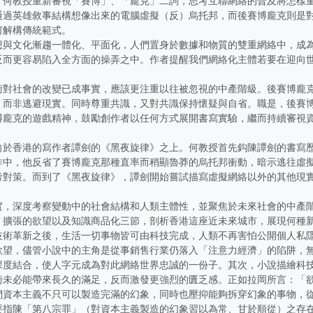
，何教授重新審視「賽博」、「龐克」二詞，思考互聯網絡的普及將怎樣
通過英雄敘事結構想像出來的電腦虛擬（反）烏托邦，而後賽博龐克則是
何解構傳統範式。
想與文化漸趨一體化、平面化，人們置身於數據和物質的雙重網絡中，成
反而更容易陷入全方面的操弄之中。作者提醒我們網絡化主體若要在迎向
術對社會的改變已成事實，應該更注重以往被忽視的中產階級。後賽博龐
，而非逃避現實。同時尊重共識，又對共識保持懷疑與自省。職是，後賽
博龐克的遊戲精神，鼓勵創作者以任何方式展開書寫實驗，繼而持續審視
向於香港的寫作者譚劍的《黑夜旋律》之上。何教授首先鈎陳譚劍的書寫
作中，他反省了賽博龐克那種直率而稍顯魯莽的烏托邦衝動，暗示逃往虛
考對策。而到了《黑夜旋律》，譚劍開始嘗試描寫虛擬網絡以外的其他現
實，深度考察變動中的社會結構和人類主體性，並聚焦於未來社會的中產
、擴張的欲望以及知識商品化三節，剖析香港這座近未來城市，展現何種
技術革新之後，生活一切事物皆可由科技完成，人類不再害怕公開個人私
欲望，儘管小說中的主角是從事銷售行業仍落入「注意力經濟」的陷阱，
深度結合，使人字元成為對此網絡世界忠誠的一份子。其次，小說描繪科
術未必能帶來長久的滿足，反而激發更強烈的匱乏感。正如拉岡所言：「
們資本主義不只可以製造完滿的幻象，同時也壓抑能夠拆穿幻象的事物，
要指陳「第八宗罪」（對資本主義製造的幻象習以為常、甘於順從）之存