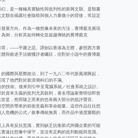
的軟科幻，是一種極具實驗性與批判性的新興文類。是類書
此文類在揭露社會陰暗與個人力量微小的背後，常設定
來發展方向。作為一種想像未來的方法，賽博龐克展現
》為例，分析其如何轉化並超越傳統的賽博龐克
宗罪」——平庸之惡。譚劍以香港為主體，參照西方賽
主體與敘述手法雖獲評者矚目，但對於小說中的賽博龐
」的國際與星際政治，到了一九八〇年代新風潮興起，
展現了他們對於新浪潮科幻的不滿。
制定航向的技術。後來則引申至電腦系統／社會系統之設計。
對於資本主義的批判尤其銳利，著名理論家詹明信即曾
比皆是，然而隨之而來的也有兩大部分的批評聲音。
擬空間所帶來的前衛意義和革命能量。這些作品往往想
個人危機的公式／敘事傳統無異，而作品中過度樂觀的
現上具有反抗意識，實則缺乏抗衡新式跨國企業的可能
其實遠比想像中保守，並沒有足夠的批判動能與意識。