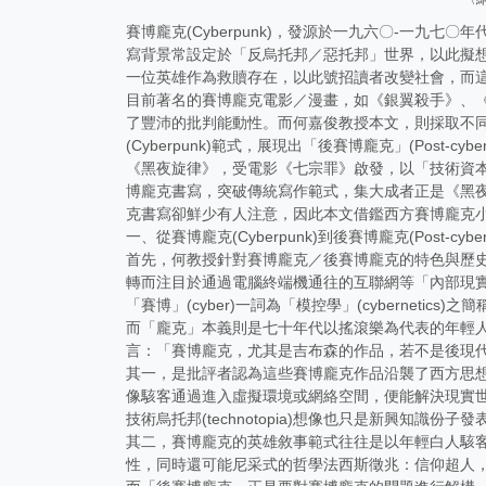
賽博龐克(Cyberpunk)，發源於一九六〇-一
寫背景常設定於「反烏托邦／惡托邦」世界，以此擬
一位英雄作為救贖存在，以此號招讀者改變社會，而
目前著名的賽博龐克電影／漫畫，如《銀翼殺手》、
了豐沛的批判能動性。而何嘉俊教授本文，則採取不
(Cyberpunk)範式，展現出「後賽博龐克」(Post-cyb
《黑夜旋律》，受電影《七宗罪》啟發，以「技術資
博龐克書寫，突破傳統寫作範式，集大成者正是《黑
克書寫卻鮮少有人注意，因此本文借鑑西方賽博龐克
一、從賽博龐克(Cyberpunk)到後賽博龐克(Post-cyber
首先，何教授針對賽博龐克／後賽博龐克的特色與歷
轉而注目於通過電腦終端機通往的互聯網等「內部現
「賽博」(cyber)一詞為「模控學」(cybern
而「龐克」本義則是七十年代以搖滾樂為代表的年輕
言：「賽博龐克，尤其是吉布森的作品，若不是後現
其一，是批評者認為這些賽博龐克作品沿襲了西方思
像駭客通過進入虛擬環境或網絡空間，便能解決現實
技術烏托邦(technotopia)想像也只是新興知識份
其二，賽博龐克的英雄敘事範式往往是以年輕白人駭
性，同時還可能尼采式的哲學法西斯徵兆：信仰超人