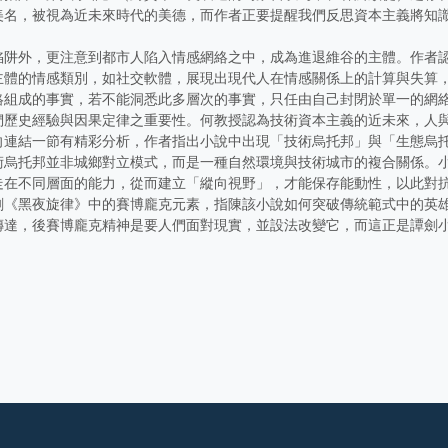
美名，被視為近未來時代的美德，而作者正要提醒我們反思資本主義將知
陷阱外，更注意到都市人陷入情感網絡之中，成為進退維谷的主體。作者
主體的情感類別，如社交軟體，展現出現代人在情感關係上的計算與失算
絡組成的事實，若不能洞悉此多層次的事實，只任由自己封閉於單一的網
們歷史經驗與因果定律之重要性。何教授認為技術資本主義的近未來，人
向連結一節有精彩分析，作者指出小說中出現「技術烏托邦」與「生態烏
術烏托邦並非城鄉對立模式，而是一種自然環境與技術城市的複合關係。
走在不同層面的能力，從而建立「縱向視野」，才能保存能動性，以此對
劍《黑夜旋律》中的賽博龐克元素，指陳該小說如何突破傳統範式中的英
傳達，後賽博龐克精神是要人們面對現實，並設法改變它，而這正是譚劍