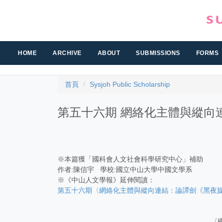
跳
到
主
要
內
HOME
ARCHIVE
ABOUT
SUBMISSIONS
FORMS
容
區
首頁
Sysjoh Public Scholarship
第五十六期 網絡化主體與縱向
※本篇獲「國科會人文社會科學研究中心」補助
作者:陳信宇 學校:國立中山大學中國文學系
※《中山人文學報》延伸閱讀：
第五十六期〈網絡化主體與縱向連結：論譚劍《黑夜旋
〈