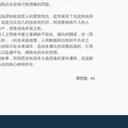
識商品化背後可能潛藏的問題。
認為譚劍敘述眾人的愛恨情仇，從而展現了信息技術與
，或是活在自己的技術烏托邦，與現實格格不入的人
絡中，便會成為井底之蛙。
與人之間泰半建立著網絡平面化、橫向的關係，但《黑
托邦」（科技未能侵襲，人和動物與自然和平共存之
小說暗示近未來城市，是由多層次的現實組成的，它形
抗日益扁平化、網絡化的存在狀態。
雄敘事，與洞悉技術資本主義背後的運作邏輯，並提醒
小説的核心精神所在。
瀏覽數:
46