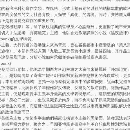
九七〇年代的新浪潮科幻寫作文類，在風格、形式上都有別於以往的結構鬆散
想在高度發展的文明社會背後，人類被「異化」的處境。同時，賽博龐克
這正是賽博龐克寫作的重要所在。
《攻殼機動隊》等，除了展現經典的哲學身／心論辯外，更虛擬了城市未
同切入手法思考「賽博龐克」主體，他以香港作家譚劍的小說《黑夜旋律
erpunk)的文學特質。
本主義」大行其道的香港近未來為背景，旨在審視都市中產階級的「第八
夜旋律》。本部作品並入圍「九歌二百萬長篇小說獎」最後四強，其作品
小說發展及理論，分析小說如何承繼並突破傳統賽博龐克書寫。
punk)
史發展進行爬梳，他認為早期西方科幻主題之大宗向來是屬於「外部現實
實」。是類轉向除了寄寓年輕科幻作家對於新興信息技術的高度重視，更
etics)之簡稱，本用於航海領域，意指一種考察特定環境中的多重變數，從而
人叛逆精神，此詞反映了年輕作家反傳統、反建制的叛逆個性。這類作品
代主義，便是晚期資本主義本身最高的文學表現形式」。這類型的稱讚比
想界「身心二元論」，重視意識多於肉身，而不免高估了供意識活動的虛
世界發生的危機，而這種想法無疑與莎士比亞式從城市撤退到田園以解決
子發表的政治偉論而已。
客英雄為主角，情節多半由他們揭露技術資本主義的黑暗面。這種寫法表
，並崇拜權力意欲。換言之，早期賽博龐克書寫中的革命想像與性別意識