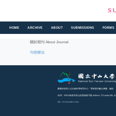
跳
到
主
要
內
HOME
ARCHIVE
ABOUT
SUBMISSIONS
FORMS
容
區
關於期刊 About Journal
刊登辦法
榮獲科技部人文社會科學研究中心「學術期刊數位傳播」補助
ADD：80424高雄市鼓山區蓮海路70號 Address: 70 Lienhai Rd., Kaohsi
TEL：07-5252-000 # 3241