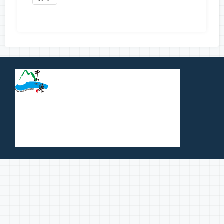
榮獲科技部人文社會科學研究中心「學術期刊數位傳播」補助
ADD：80424高雄市鼓山區蓮海路70號 Address: 70 Lienhai Rd., Kaohsiung 80424, Taiwan, R.O.C.
TEL：07-5252-000 # 3241