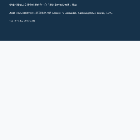
榮獲科技部人文社會科學研究中心「學術期刊數位傳播」補助
ADD：80424高雄市鼓山區蓮海路70號 Address: 70 Lienhai Rd., Kaohsiung 80424, Taiwan, R.O.C.
TEL：07-5252-000 # 3241